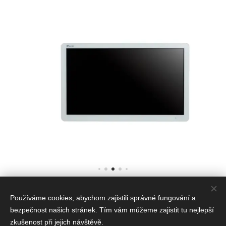
Používáme cookies, abychom zajistili správné fungování a
© 2016-2025 EMBITRON s.r.o
bezpečnost našich stránek. Tím vám můžeme zajistit tu nejlepší
zkušenost při jejich návštěvě.
č.p. 290, 330 23 Vochov
Cookie-файлы