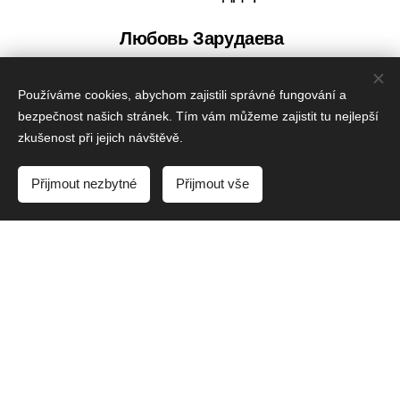
Любовь Зарудаева
l.zarudaeva@embitron.cz
Používáme cookies, abychom zajistili správné fungování a
bezpečnost našich stránek. Tím vám můžeme zajistit tu nejlepší
zkušenost při jejich návštěvě.
Přijmout nezbytné
Přijmout vše
Свяжитесь с нами
Информация, публикуемая в обязательном порядке:
Офис: