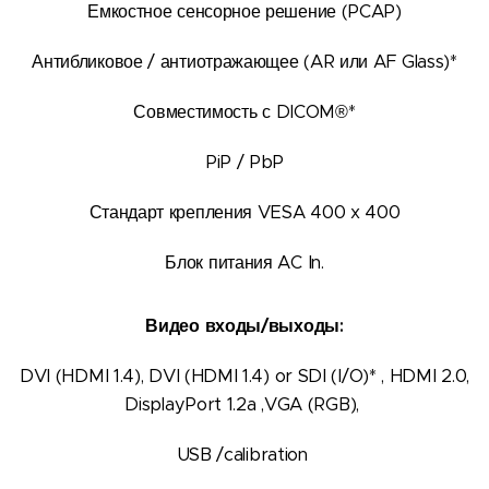
Емкостное сенсорное решение (PCAP)
Антибликовое / антиотражающее (AR или AF Glass)*
Совместимость с DICOM®*
PiP / PbP
Стандарт крепления VESA 400 x 400
Блок питания AC In.
Видео входы/выходы:
DVI (HDMI 1.4), DVI (HDMI 1.4) or SDI (I/O)* , HDMI 2.0,
DisplayPort 1.2a ,VGA (RGB),
USB /calibration