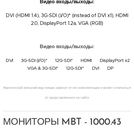
Видео входы/выходы:
DVI (HDMI 1.4), 3G-SDI (I/O)* (instead of DVI x1), HDMI
2.0, DisplayPort 1.2a, VGA (RGB)
Видео входы/выходы:
DVI ▪ 3G-SDI (I/O)* ▪ 12G-SDI* ▪ HDMI ▪ DisplayPort x2
▪ VGA & 3G-SDI* ▪ 12G-SDI* ▪ DVI ▪ DP
Фактический внешний вид товара зависит от его комплектации и может отличаться
от представленного на сайте
МОНИТОРЫ MBT - 1000.43