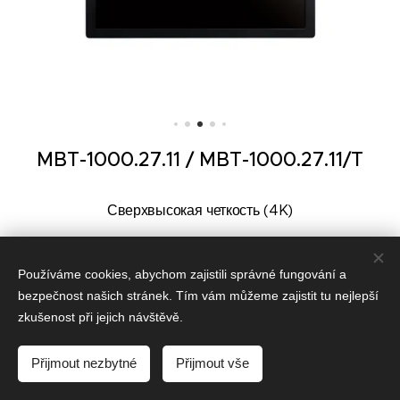
MBT-1000.27.11 / MBT-1000.27.11/T
Сверхвысокая четкость (4K)
Автоматическая стабилизация яркости (ALS)*
Používáme cookies, abychom zajistili správné fungování a
Угол обзора (H x V) - 178°
bezpečnost našich stránek. Tím vám můžeme zajistit tu nejlepší
zkušenost při jejich návštěvě.
Емкостное сенсорное решение (PCAP)*
Přijmout nezbytné
Přijmout vše
Антибликовое / антиотражающее (AR или AF стекло)