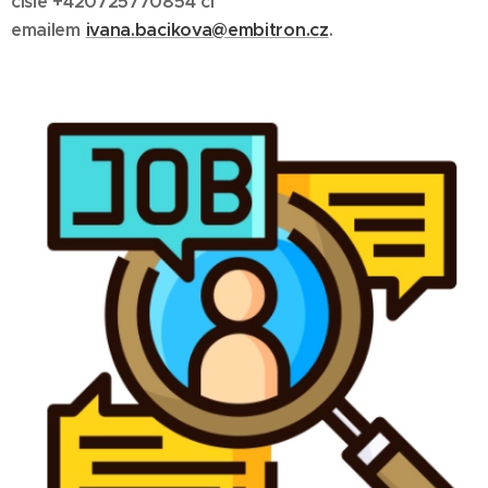
čísle +420725770854 či
emailem
ivana.bacikova@embitron.cz
.